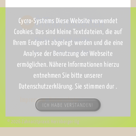
Öffnungs­zeiten
Cycro-Systems Diese Website verwendet
Cookies. Das sind kleine Textdateien, die auf
Mo-Do
8.00-18.00 Uhr
Ihrem Endgerät abgelegt werden und die eine
Fr
8.00-14.00 Uhr
Analyse der Benutzung der Webseite
ermöglichen. Nähere Informationen hierzu
entnehmen Sie bitte unserer
Datenschutzerklärung. Sie stimmen dur .
Impressum
Datenschutz
ICH HABE VERSTANDEN!
© 2026 Zahnarztpraxis Herrnberger-Ilg